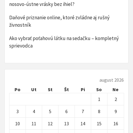
nosovo-ústne vrásky bez ihiel?
Daňové priznanie online, ktoré zvládne aj rušný
živnostník
​Ako vybrať poťahovú látku na sedačku – kompletný
sprievodca
august 2026
Po
Ut
St
Št
Pi
So
Ne
1
2
3
4
5
6
7
8
9
10
11
12
13
14
15
16