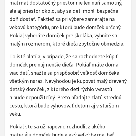
mal mať dostatočný priestor nie len naň samotný,
ale aj priestor okolo, aby sa deti mohli bezpečne
doň dostať. Taktiež sa pri výbere zamerajte na
vekovú kategóriu, pre ktorú bude domček určený.
Pokiaľ vyberáte domček pre školáka, vyhnite sa
malým rozmerom, ktoré dieťa zbytočne obmedzia.
To isté platí aj v prípade, že sa rozhodnete kúpiť
domček pre najmenšie dieťa. Pokiaľ máte doma
viac detí, snažte sa prispôsobiť veľkosť domčeka
všetkým naraz. Nevýhodou je kupovať malý drevený
detský domček, z ktorého deti rýchlo vyrastú
a bude nepoužiteľný. Preto hľadajte zlatú strednú
cestu, ktorá bude vyhovovať deťom aj v staršom
veku.
Pokiaľ ste sa už napevno rozhodli, z akého
materiálu domček bude a aký veľký by mal byť,