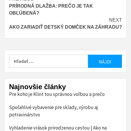
Continue
PRÍRODNÁ DLAŽBA: PREČO JE TAK
Reading
OBĽÚBENÁ?
NEXT
AKO ZARIADIŤ DETSKÝ DOMČEK NA ZÁHRADU?
Hľadať:
Najnovšie články
Pre koho je Klint tou správnou voľbou a prečo
Spoľahlivé vybavenie pre sklady, výrobu aj
potravinárstvo
Vyhladenie vrások prirodzenou cestou | Ako na