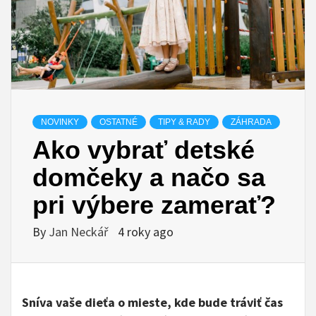
NOVINKY
OSTATNÉ
TIPY & RADY
ZÁHRADA
Ako vybrať detské
domčeky a načo sa
pri výbere zamerať?
By
Jan Neckář
4 roky ago
Sníva vaše dieťa o mieste, kde bude tráviť čas