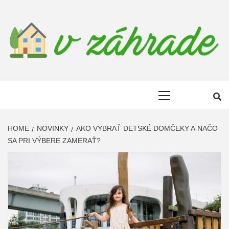
Skip
to
content
DOM V
LEN ĎALŠIA WORDPRESS STRÁNKA
Primary
ZAHRADE
Menu
HOME
NOVINKY
AKO VYBRAŤ DETSKÉ DOMČEKY A NAČO
SA PRI VÝBERE ZAMERAŤ?