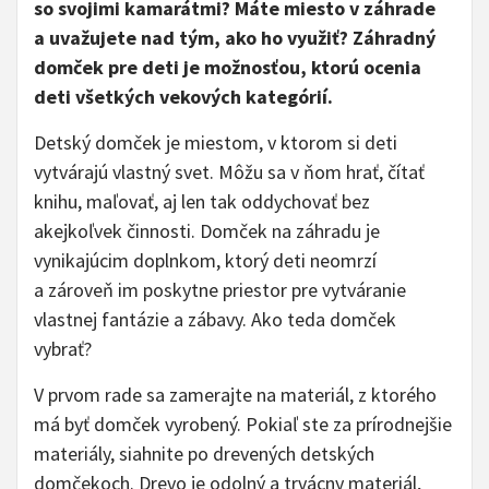
so svojimi kamarátmi? Máte miesto v záhrade
a uvažujete nad tým, ako ho využiť? Záhradný
domček pre deti je možnosťou, ktorú ocenia
deti všetkých vekových kategórií.
Detský domček je miestom, v ktorom si deti
vytvárajú vlastný svet. Môžu sa v ňom hrať, čítať
knihu, maľovať, aj len tak oddychovať bez
akejkoľvek činnosti. Domček na záhradu je
vynikajúcim doplnkom, ktorý deti neomrzí
a zároveň im poskytne priestor pre vytváranie
vlastnej fantázie a zábavy. Ako teda domček
vybrať?
V prvom rade sa zamerajte na materiál, z ktorého
má byť domček vyrobený. Pokiaľ ste za prírodnejšie
materiály, siahnite po drevených detských
domčekoch. Drevo je odolný a trvácny materiál,