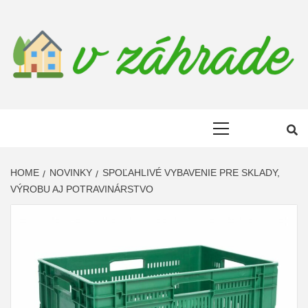
Skip
to
content
DOM V
LEN ĎALŠIA WORDPRESS STRÁNKA
Primary
ZAHRADE
Menu
HOME
NOVINKY
SPOĽAHLIVÉ VYBAVENIE PRE SKLADY,
VÝROBU AJ POTRAVINÁRSTVO