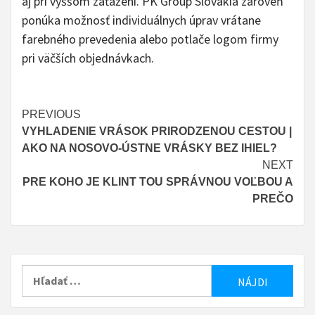
aj pri vyššom zaťažení. PK Group Slovakia zároveň
ponúka možnosť individuálnych úprav vrátane
farebného prevedenia alebo potlače logom firmy
pri väčších objednávkach.
Continue
PREVIOUS
VYHLADENIE VRÁSOK PRIRODZENOU CESTOU |
Reading
AKO NA NOSOVO-ÚSTNE VRÁSKY BEZ IHIEL?
NEXT
PRE KOHO JE KLINT TOU SPRÁVNOU VOĽBOU A
PREČO
Hľadať: