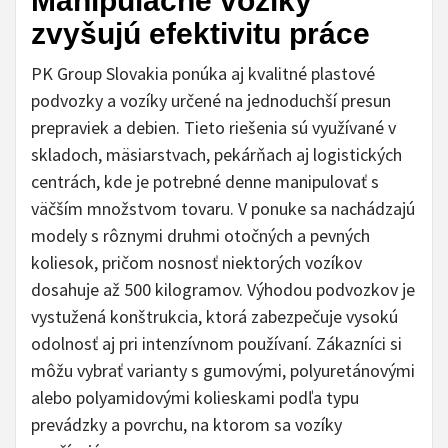
Manipulačné vozíky
zvyšujú efektivitu práce
PK Group Slovakia ponúka aj kvalitné plastové
podvozky a vozíky určené na jednoduchší presun
prepraviek a debien. Tieto riešenia sú využívané v
skladoch, mäsiarstvach, pekárňach aj logistických
centrách, kde je potrebné denne manipulovať s
väčším množstvom tovaru. V ponuke sa nachádzajú
modely s rôznymi druhmi otočných a pevných
koliesok, pričom nosnosť niektorých vozíkov
dosahuje až 500 kilogramov. Výhodou podvozkov je
vystužená konštrukcia, ktorá zabezpečuje vysokú
odolnosť aj pri intenzívnom používaní. Zákazníci si
môžu vybrať varianty s gumovými, polyuretánovými
alebo polyamidovými kolieskami podľa typu
prevádzky a povrchu, na ktorom sa vozíky