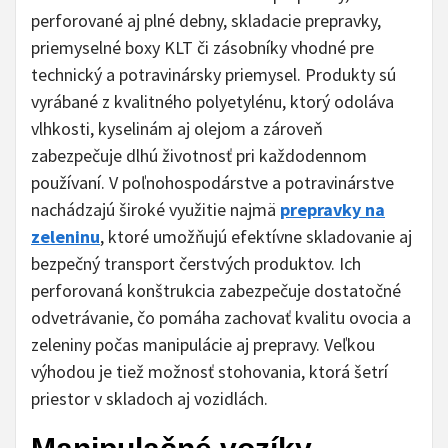
perforované aj plné debny, skladacie prepravky,
priemyselné boxy KLT či zásobníky vhodné pre
technický a potravinársky priemysel. Produkty sú
vyrábané z kvalitného polyetylénu, ktorý odoláva
vlhkosti, kyselinám aj olejom a zároveň
zabezpečuje dlhú životnosť pri každodennom
používaní. V poľnohospodárstve a potravinárstve
nachádzajú široké využitie najmä
prepravky na
zeleninu
, ktoré umožňujú efektívne skladovanie aj
bezpečný transport čerstvých produktov. Ich
perforovaná konštrukcia zabezpečuje dostatočné
odvetrávanie, čo pomáha zachovať kvalitu ovocia a
zeleniny počas manipulácie aj prepravy. Veľkou
výhodou je tiež možnosť stohovania, ktorá šetrí
priestor v skladoch aj vozidlách.