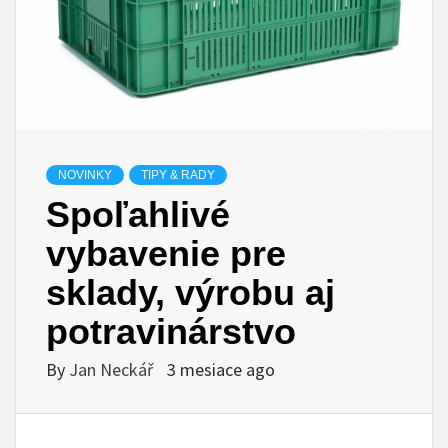
NOVINKY
TIPY & RADY
Spoľahlivé
vybavenie pre
sklady, výrobu aj
potravinárstvo
By
Jan Neckář
3 mesiace ago