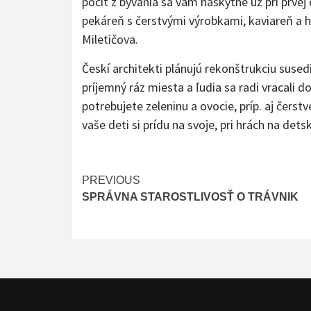
pocit z bývania sa vám naskytne už pri prve
pekáreň s čerstvými výrobkami, kaviareň a h
Miletičova.
Českí architekti plánujú rekonštrukciu sused
príjemný ráz miesta a ľudia sa radi vracali 
potrebujete zeleninu a ovocie, príp. aj čers
vaše deti si prídu na svoje, pri hrách na dets
Continue
PREVIOUS
SPRÁVNA STAROSTLIVOSŤ O TRÁVNIK
Reading