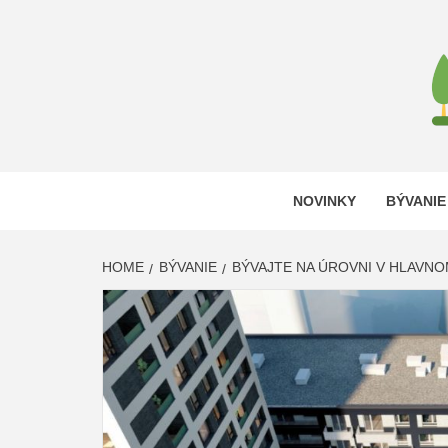
Skip
to
content
DOM V
LEN ĎALŠIA WORDPRESS STRÁNKA
NOVINKY
BÝVANIE
HOME
BÝVANIE
BÝVAJTE NA ÚROVNI V HLAVNO