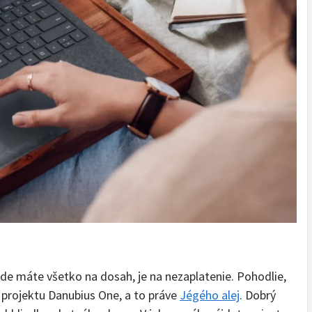
 máte všetko na dosah, je na nezaplatenie. Pohodlie,
d projektu Danubius One, a to práve
Jégého alej
. Dobrý