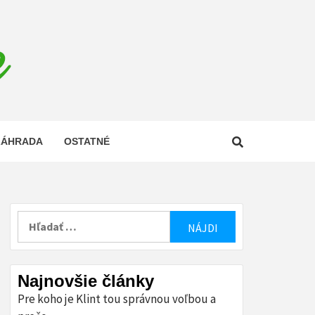
E
ZÁHRADA
OSTATNÉ
Hľadať:
Najnovšie články
Pre koho je Klint tou správnou voľbou a