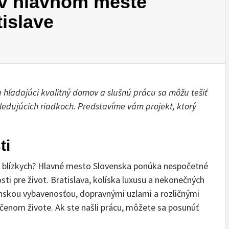
 v hlavnom meste
islave
a hľadajúci kvalitný domov a slušnú prácu sa môžu tešiť
edujúcich riadkoch. Predstavíme vám projekt, ktorý
ti
h blízkych? Hlavné mesto Slovenska ponúka nespočetné
i pre život. Bratislava, kolíska luxusu a nekonečných
anskou vybavenosťou, dopravnými uzlami a rozličnými
ečenom živote. Ak ste našli prácu, môžete sa posunúť