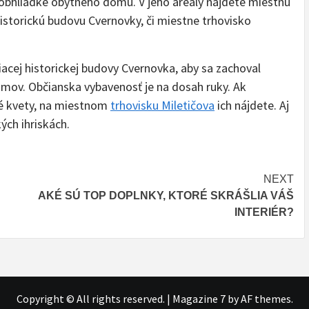
j obhliadke obytného domu. V jeho areály nájdete miestnu
istorickú budovu Cvernovky, či miestne trhovisko
iacej historickej budovy Cvernovka, aby sa zachoval
domov. Občianska vybavenosť je na dosah ruky. Ak
tvé kvety, na miestnom
trhovisku Miletičova
ich nájdete. Aj
kých ihriskách.
NEXT
AKÉ SÚ TOP DOPLNKY, KTORÉ SKRÁŠLIA VÁŠ
INTERIÉR?
Copyright © All rights reserved.
|
Magazine 7
by AF themes.