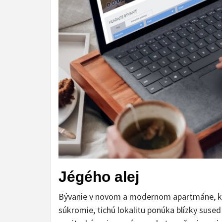
Jégého alej
Bývanie v novom a modernom apartmáne, kde
súkromie, tichú lokalitu ponúka blízky suse