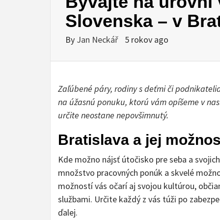
Bývajte na úrovni
Slovenska – v Brat
By
Jan Neckář
5 rokov ago
Zaľúbené páry, rodiny s deťmi či podnikateli
na úžasnú ponuku, ktorú vám opíšeme v nasl
určite neostane nepovšimnutý.
Bratislava a jej možnos
Kde možno nájsť útočisko pre seba a svojic
množstvo pracovných ponúk a skvelé možnost
možností vás očarí aj svojou kultúrou, obči
službami. Určite každý z vás túži po zabezp
ďalej.