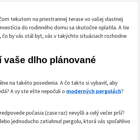
niečom tekutom na priestrannej terase vo vašej vlastnej
investícia do rodinného domu sa skutočne oplatila. A tie
, čo by vás stál byt, vás v takýchto situáciach rozhodne
í vaše dlho plánované
álne na takéto posedenia. A čo takto si vybaviť, aby
dá? A vy ste ešte nepočuli o
moderných pergolách
?
redpovede počasia (zase raz) nevyšli a celý večer prší?
lebo jednoducho zatiahnuť pergolu, ktorá vás spoľahlivo