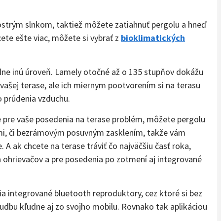
 ostrým slnkom, taktiež môžete zatiahnuť pergolu a hneď
hcete ešte viac, môžete si vybrať z
bioklimatických
lne inú úroveň. Lamely otočné až o 135 stupňov dokážu
 vašej terase, ale ich miernym pootvorením si na terasu
o prúdenia vzduchu.
e pre vaše posedenia na terase problém, môžete pergolu
mi, či bezrámovým posuvným zasklením, takže vám
 A ak chcete na terase tráviť čo najväčšiu časť roka,
a ohrievačov a pre posedenia po zotmení aj integrované
a integrované bluetooth reproduktory, cez ktoré si bez
udbu kľudne aj zo svojho mobilu. Rovnako tak aplikáciou