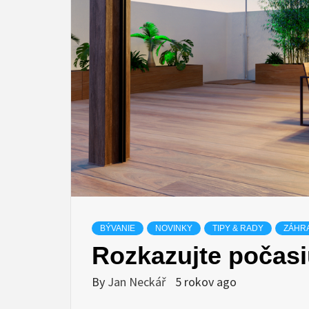
BÝVANIE
NOVINKY
TIPY & RADY
ZÁHR
Rozkazujte počasi
By
Jan Neckář
5 rokov ago