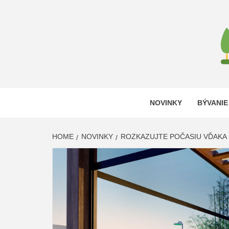
Skip
to
content
DOM V
LEN ĎALŠIA WORDPRESS STRÁNKA
NOVINKY
BÝVANIE
HOME
NOVINKY
ROZKAZUJTE POČASIU VĎAKA