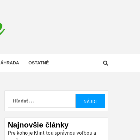
E
ZÁHRADA
OSTATNÉ
Hľadať:
Najnovšie články
Pre koho je Klint tou správnou voľbou a