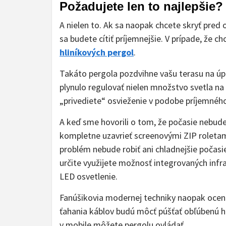
Požadujete len to najlepšie?
A nielen to. Ak sa naopak chcete skryť pred
sa budete cítiť príjemnejšie. V prípade, že c
hliníkových pergol
.
Takáto pergola pozdvihne vašu terasu na úp
plynulo regulovať nielen množstvo svetla na
„privediete“ osvieženie v podobe príjemnéh
A keď sme hovorili o tom, že počasie nebud
kompletne uzavrieť screenovými ZIP roleta
problém nebude robiť ani chladnejšie počasie.
určite využijete možnosť integrovaných infr
LED osvetlenie.
Fanúšikovia modernej techniky naopak oceni
ťahania káblov budú môcť púšťať obľúbenú h
v mobile môžete pergolu ovládať.